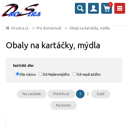
0
Drostra.cz
Pro domácnost
Obaly na kartáčky, mýdla
Obaly na kartáčky, mýdla
Setřídit dle:
Dle názvu
Od Nejlevnějšího
Od nejdražšího
Na začátek
Předchozí
1
2
Další
Na konec