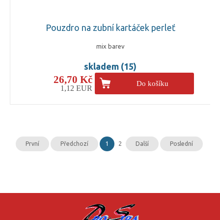
Pouzdro na zubní kartáček perleť
mix barev
skladem (15)
26,70 Kč
Do košíku
1,12 EUR
První
Předchozí
1
2
Další
Poslední