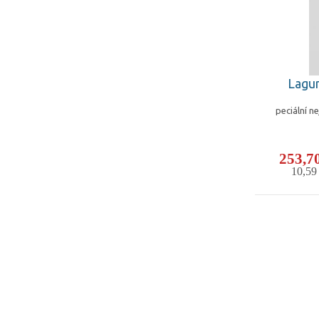
Lagun
peciální n
253,7
10,5