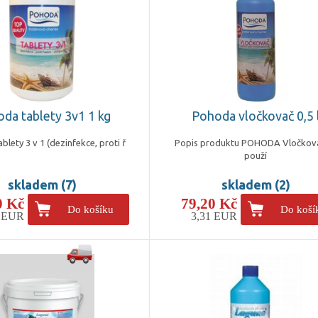
da tablety 3v1 1 kg
Pohoda vločkovač 0,5 
lety 3 v 1 (dezinfekce, proti ř
Popis produktu POHODA Vločkova
použí
skladem (7)
skladem (2)
0 Kč
79,20 Kč
Do košíku
Do koší
9 EUR
3,31 EUR