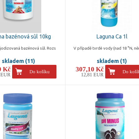
a bazénová sůl 10kg
Laguna Ca 1l
ejodizovaná bazénová sůl. Rozs
V případě tvrdé vody (nad 18 °N, n
skladem (11)
skladem (1)
0 Kč
307,10 Kč
Do košíku
Do koší
9 EUR
12,81 EUR