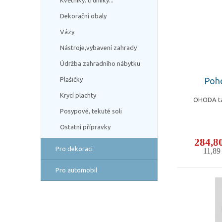
Květníky. truhlíky...
Dekorační obaly
Vázy
Nástroje,vybavení zahrady
Údržba zahradního nábytku
Poho
Plašičky
Krycí plachty
OHODA tab
Posypové, tekuté soli
Ostatní přípravky
284,8
Pro dekoraci
11,8
Pro automobil