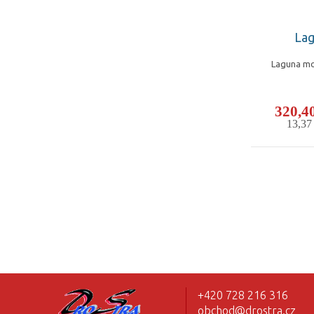
Lag
Laguna mod
320,4
13,3
+420 728 216 316
obchod@drostra.cz