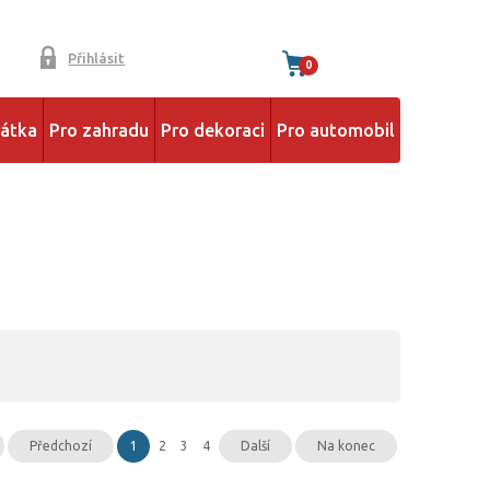
Přihlásit
0
řátka
Pro zahradu
Pro dekoraci
Pro automobil
Předchozí
1
2
3
4
Další
Na konec