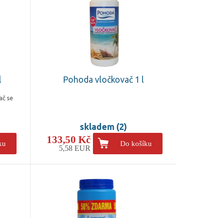
l
Pohoda vločkovač 1 l
č se
skladem (2)
133,50 Kč
ku
Do košíku
5,58 EUR