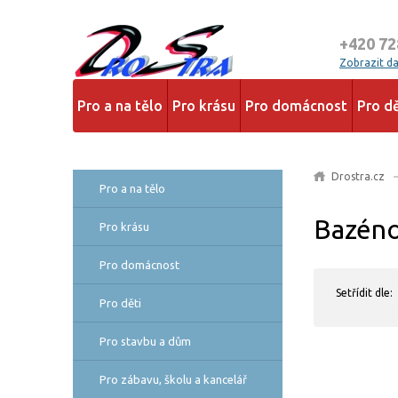
+420 72
Zobrazit dal
Pro a na tělo
Pro krásu
Pro domácnost
Pro dě
Drostra.cz
Pro a na tělo
Bazéno
Pro krásu
Pro domácnost
Setřídit dle:
Pro děti
Pro stavbu a dům
Pro zábavu, školu a kancelář