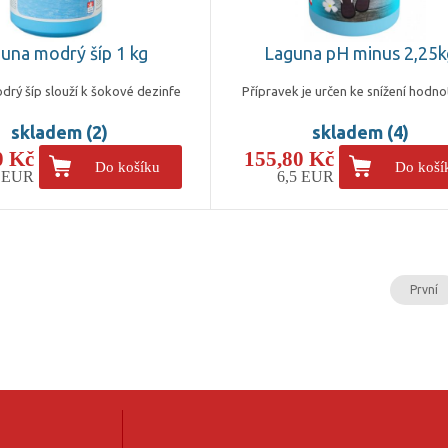
una modrý šíp 1 kg
Laguna pH minus 2,25k
rý šíp slouží k šokové dezinfe
Přípravek je určen ke snížení hodn
skladem (2)
skladem (4)
0 Kč
155,80 Kč
Do košíku
Do koší
7 EUR
6,5 EUR
První