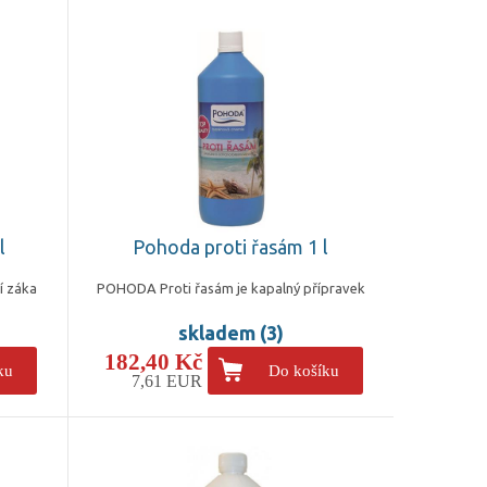
l
Pohoda proti řasám 1 l
í záka
POHODA Proti řasám je kapalný přípravek
skladem (3)
182,40 Kč
ku
Do košíku
7,61 EUR