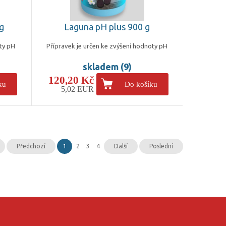
g
Laguna pH plus 900 g
oty pH
Přípravek je určen ke zvýšení hodnoty pH
skladem (9)
120,20 Kč
ku
Do košíku
5,02 EUR
Předchozí
1
2
3
4
Další
Poslední