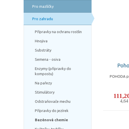
Pro mazlíčky
Pro zahradu
Přípravky na ochranu rostlin
Hnojiva
Substráty
Semena - osiva
Poho
Enzymy (přípravky do
kompostu)
POHODA pH-
Na pařezy
Stimulátory
111,2
4,6
Odstraňovače mechu
Přípravky do jezírek
Bazénová chemie