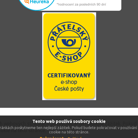
Tento web používá soubory cookie
ch webových stránkách poskytneme ten nejlepší zážitek. Pokud
ránkách poskytneme ten nejlepší zážitek. Pokud budete pokračovat v používání 
okie na této stránce.
cookie na této stránce.