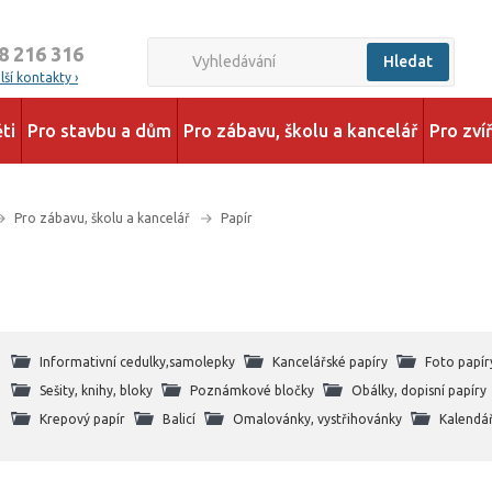
8 216 316
Hledat
ší kontakty ›
ti
Pro stavbu a dům
Pro zábavu, školu a kancelář
Pro zví
Pro zábavu, školu a kancelář
Papír
Informativní cedulky,samolepky
Kancelářské papíry
Foto papír
Sešity, knihy, bloky
Poznámkové bločky
Obálky, dopisní papíry
Krepový papír
Balicí
Omalovánky, vystřihovánky
Kalendá