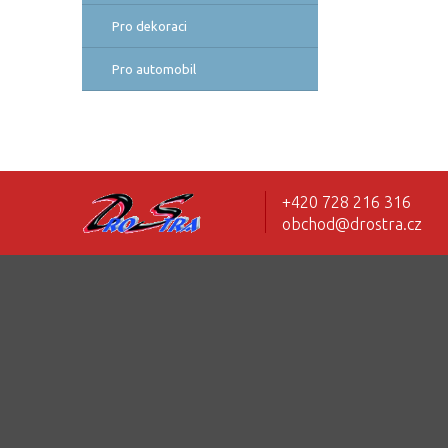
Pro dekoraci
Pro automobil
+420 728 216 316
obchod@drostra.cz