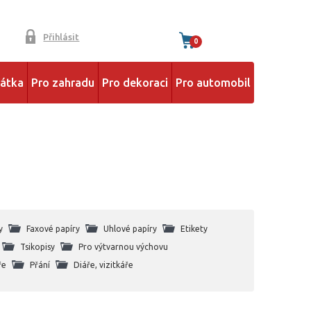
Přihlásit
0
řátka
Pro zahradu
Pro dekoraci
Pro automobil
y
Faxové papíry
Uhlové papíry
Etikety
Tsikopisy
Pro výtvarnou výchovu
ře
Přání
Diáře, vizitkáře