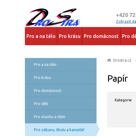
+420 72
Zobrazit dal
Pro a na tělo
Pro krásu
Pro domácnost
Pro dě
Drostra.cz
Pro a na tělo
Papír
Pro krásu
Pro domácnost
Kategorie
Pro děti
Pro stavbu a dům
Pro zábavu, školu a kancelář