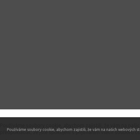
Tento web používá soubory cookie
Používáme soubory cookie, abychom zajistili, že vám na naši
Používáme soubory cookie, abychom zajistili, že vám na našich webových st
předpokládat, že jste spokojeni s přijímáním všech souborů co