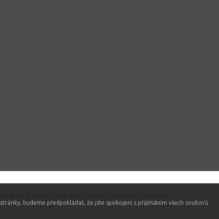
 budete pokračovat v používání stránky, budeme
stránky, budeme předpokládat, že jste spokojeni s přijímáním všech souborů