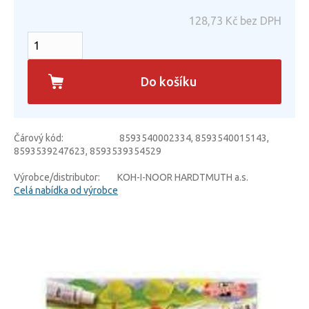
128,73
Kč bez DPH
Do košíku
Čárový kód:
8593540002334, 8593540015143,
8593539247623, 8593539354529
Výrobce/distributor:
KOH-I-NOOR HARDTMUTH a.s.
Celá nabídka od výrobce