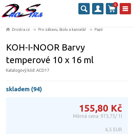
0
Drostra.cz
Pro zábavu, školu a kancelář
Papír
KOH-I-NOOR Barvy
temperové 10 x 16 ml
Katalogový kód: ACD17
skladem (94)
155,80
Kč
Měrná cena: 973,75/ 1l
6,5
EUR