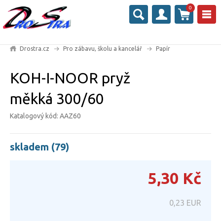
0
Drostra.cz
Pro zábavu, školu a kancelář
Papír
KOH-I-NOOR pryž
měkká 300/60
Katalogový kód: AAZ60
skladem (79)
5,30
Kč
0,23
EUR