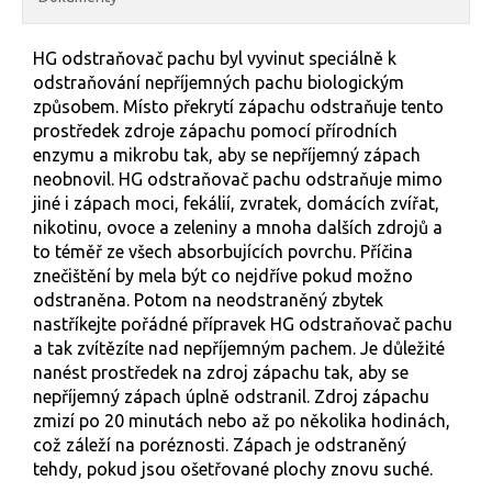
HG odstraňovač pachu byl vyvinut speciálně k
odstraňování nepříjemných pachu biologickým
způsobem. Místo překrytí zápachu odstraňuje tento
prostředek zdroje zápachu pomocí přírodních
enzymu a mikrobu tak, aby se nepříjemný zápach
neobnovil. HG odstraňovač pachu odstraňuje mimo
jiné i zápach moci, fekálií, zvratek, domácích zvířat,
nikotinu, ovoce a zeleniny a mnoha dalších zdrojů a
to téměř ze všech absorbujících povrchu. Příčina
znečištění by mela být co nejdříve pokud možno
odstraněna. Potom na neodstraněný zbytek
nastříkejte pořádné přípravek HG odstraňovač pachu
a tak zvítězíte nad nepříjemným pachem. Je důležité
nanést prostředek na zdroj zápachu tak, aby se
nepříjemný zápach úplně odstranil. Zdroj zápachu
zmizí po 20 minutách nebo až po několika hodinách,
což záleží na poréznosti. Zápach je odstraněný
tehdy, pokud jsou ošetřované plochy znovu suché.