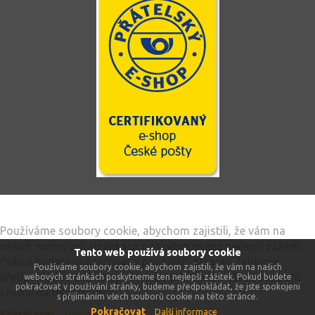
Tento web používá soubory cookie
Používáme soubory cookie, abychom zajistili, že vám na
našich webových stránkách poskytneme ten nejlepší zážitek.
Tento web používá soubory cookie
Pokud budete pokračovat v používání stránky, budeme
Používáme soubory cookie, abychom zajistili, že vám na našich
předpokládat, že jste spokojeni s přijímáním všech souborů
webových stránkách poskytneme ten nejlepší zážitek. Pokud budete
pokračovat v používání stránky, budeme předpokládat, že jste spokojeni
cookie na této stránce.
s přijímáním všech souborů cookie na této stránce.
Pokračovat
Další informace
Pokračovat
Další informace