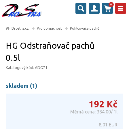
0
Drostra.cz
Pro domácnost
Pohlcovače pachů
HG Odstraňovač pachů
0.5l
Katalogový kód: ADG71
skladem (1)
192
Kč
Měrná cena: 384,00/ 1l
8,01
EUR