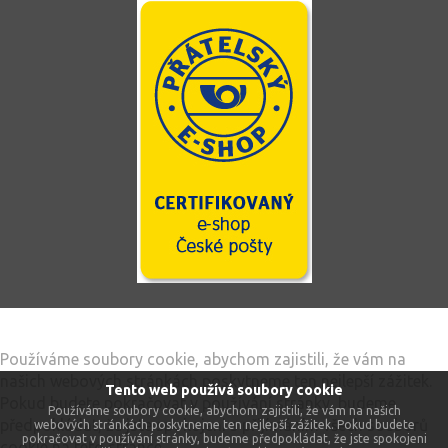
Tento web používá soubory cookie
Používáme soubory cookie, abychom zajistili, že vám na
našich webových stránkách poskytneme ten nejlepší zážitek.
Tento web používá soubory cookie
Pokud budete pokračovat v používání stránky, budeme
Používáme soubory cookie, abychom zajistili, že vám na našich
předpokládat, že jste spokojeni s přijímáním všech souborů
webových stránkách poskytneme ten nejlepší zážitek. Pokud budete
pokračovat v používání stránky, budeme předpokládat, že jste spokojeni
cookie na této stránce.