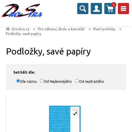
0
Drostra.cz
Pro zábavu, školu a kancelář
Psací potřeby
Podložky. savé papíry
Podložky, savé papíry
Setřídit dle:
Dle názvu
Od Nejlevnějšího
Od nejdražšího