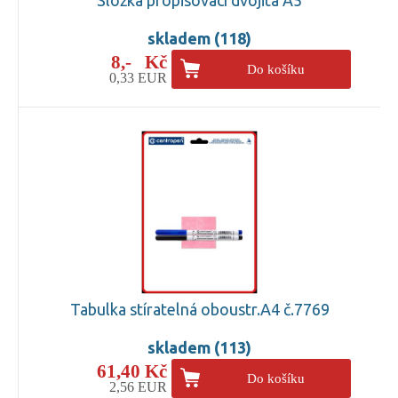
skladem (118)
8,- Kč
Do košíku
0,33 EUR
Tabulka stíratelná oboustr.A4 č.7769
skladem (113)
61,40 Kč
Do košíku
2,56 EUR