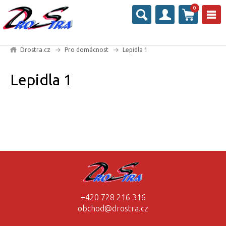
0
Drostra.cz
Pro domácnost
Lepidla 1
Lepidla 1
+420 728 216 316
obchod@drostra.cz