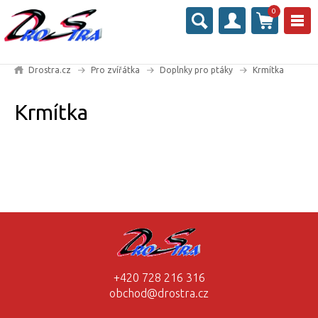
0
Drostra.cz
Pro zvířátka
Doplnky pro ptáky
Krmítka
Krmítka
+420 728 216 316
obchod@drostra.cz