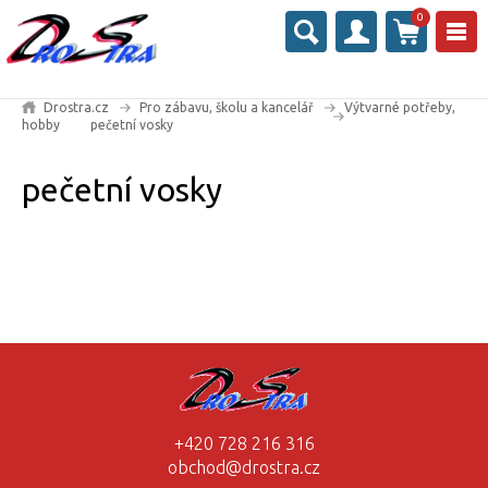
0
Drostra.cz
Pro zábavu, školu a kancelář
Výtvarné potřeby,
hobby
pečetní vosky
pečetní vosky
+420 728 216 316
obchod@drostra.cz