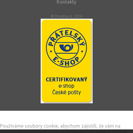
Kontakty
© Drostra.cz, 2016
Tento web používá soubory cookie
Používáme soubory cookie, abychom zajistili, že vám na
našich webových stránkách poskytneme ten nejlepší zážitek.