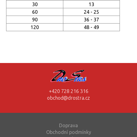
30
13
60
24 - 25
90
36 - 37
120
48 - 49
+420 728 216 316
obchod@drostra.cz
Doprava
Obchodní podmínky