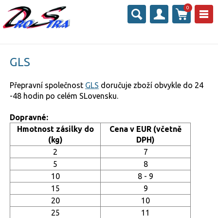
0
GLS
Přepravní společnost
GLS
doručuje zboží obvykle do 24
-48 hodin po celém SLovensku.
Dopravné:
Hmotnost zásilky do
Cena v EUR (včetně
(kg)
DPH)
2
7
5
8
10
8 - 9
15
9
20
10
25
11