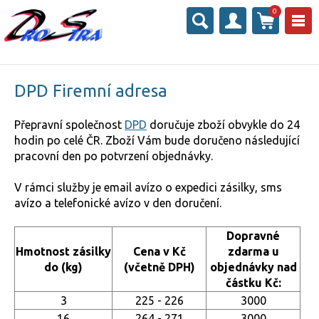
0
DPD Firemní adresa
Přepravní společnost
DPD
doručuje zboží obvykle do 24
hodin po celé ČR. Zboží Vám bude doručeno následující
pracovní den po potvrzení objednávky.
V rámci služby je email avízo o expedici zásilky, sms
avízo a telefonické avízo v den doručení.
Dopravné
Hmotnost zásilky
Cena v Kč
zdarma u
do (kg)
(včetně DPH)
objednávky nad
částku Kč:
3
225 - 226
3000
16
264 - 271
3000