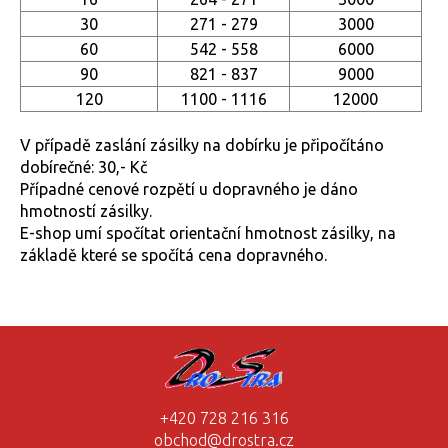
30
271 - 279
3000
60
542 - 558
6000
90
821 - 837
9000
120
1100 - 1116
12000
V případě zaslání zásilky na dobírku je připočítáno
dobírečné: 30,- Kč
Případné cenové rozpětí u dopravného je dáno
hmotností zásilky.
E-shop umí spočítat orientační hmotnost zásilky, na
základě které se spočítá cena dopravného.
+420 728 216 316
obchod@drostra.cz