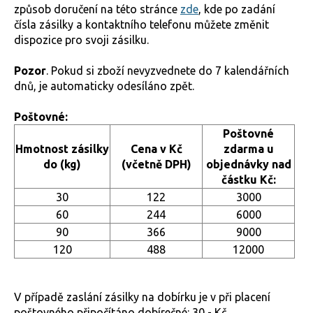
způsob doručení na této stránce
zde
, kde po zadání
čísla zásilky a kontaktního telefonu můžete změnit
dispozice pro svoji zásilku.
Pozor
. Pokud si zboží nevyzvednete do 7 kalendářních
dnů, je automaticky odesíláno zpět.
Poštovné:
Poštovné
Hmotnost zásilky
Cena v Kč
zdarma u
do (kg)
(včetně DPH)
objednávky nad
částku Kč:
30
122
3000
60
244
6000
90
366
9000
120
488
12000
V případě zaslání zásilky na dobírku je v při placení
poštovného připočítáno dobírečné: 30,- Kč