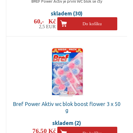
BREF Power Activ je první WC blok se čty
skladem (30)
60,- Kč
Do košíku
2,5 EUR
Bref Power Aktiv wc blok boost flower 3 x 50
g
skladem (2)
76,50 Kč