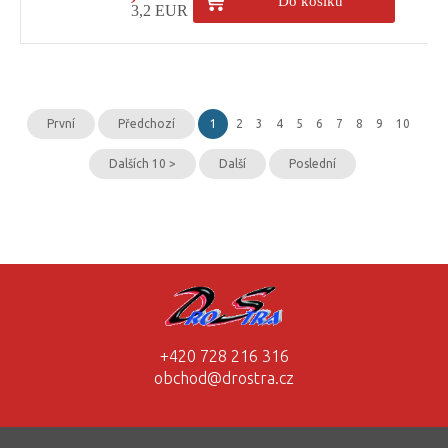
Do košíku
3,2 EUR
První
Předchozí
1
2
3
4
5
6
7
8
9
10
Dalších 10 >
Další
Poslední
+420 728 216 316
obchod@drostra.cz