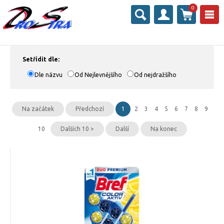
0
Setřídit dle:
Dle názvu
Od Nejlevnějšího
Od nejdražšího
Na začátek
Předchozí
1
2
3
4
5
6
7
8
9
10
Dalších 10 >
Další
Na konec