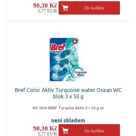
90,30 Kč
Do košíku
3,77 EUR
Bref Color Aktiv Turquoise water Ocean WC
blok 3 x 50 g
WC blok BREF Turquise Aktiv 3 × 50 g se
není skladem
90,30 Kč
Do košíku
3,77 EUR