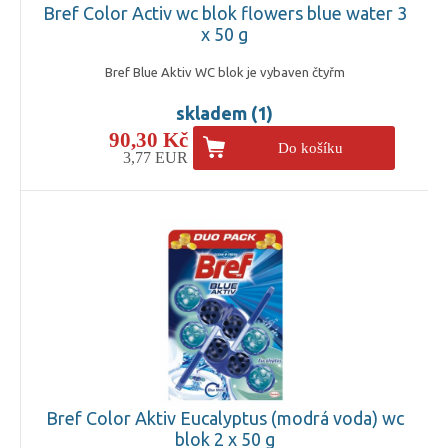
Bref Color Activ wc blok flowers blue water 3
x 50 g
Bref Blue Aktiv WC blok je vybaven čtyřm
skladem (1)
90,30 Kč
Do košíku
3,77 EUR
Bref Color Aktiv Eucalyptus (modrá voda) wc
blok 2 x 50 g