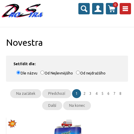
0
Novestra
Setřídit dle:
Dle názvu
Od Nejlevnějšího
Od nejdražšího
Na začátek
Předchozí
1
2
3
4
5
6
7
8
Další
Na konec