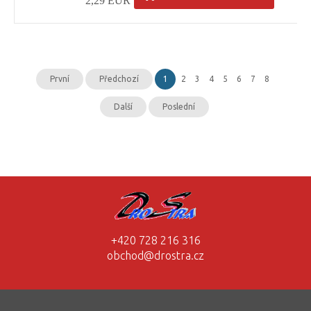
2,29 EUR
První
Předchozí
1
2
3
4
5
6
7
8
Další
Poslední
+420 728 216 316
obchod@drostra.cz