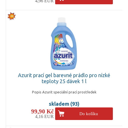
4,96 EUR
Azurit prací gel barevné prádlo pro nízké
teploty 25 dávek 1 l
Popis Azurit speciální prací prostředek
skladem (93)
99,90 Kč
Do košíku
4,16 EUR