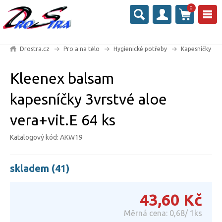
0
Drostra.cz
Pro a na tělo
Hygienické potřeby
Kapesníčky
Kleenex balsam
kapesníčky 3vrstvé aloe
vera+vit.E 64 ks
Katalogový kód: AKW19
skladem (41)
43,60
Kč
Měrná cena: 0,68/ 1ks