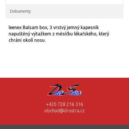
Dokumenty
leenex Balsam box, 3 vrstvý jemný kapesník
napuštěný výtažkem z měsíčku lékařského, který
chrání okolí nosu.
+420 728 216 316
obchod@drostra.cz