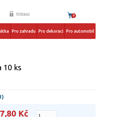
Přihlásit
0
řátka
Pro zahradu
Pro dekoraci
Pro automobil
 10 ks
1)
7,80
Kč