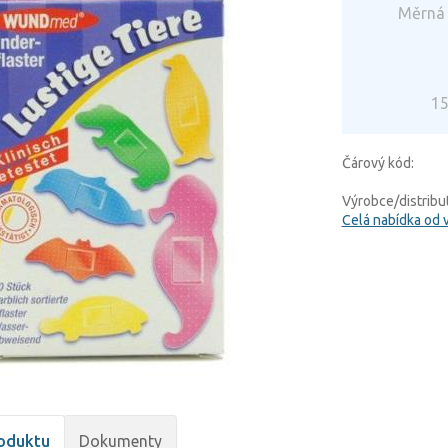
Měrná 
15
Čárový kód:
Výrobce/distribut
Celá nabídka od 
oduktu
Dokumenty