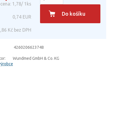
cena: 1,78/ 1ks
Do košíku
0,74
EUR
,86
Kč bez DPH
4260206623748
or:
Wundmed GmbH & Co. KG
výrobce