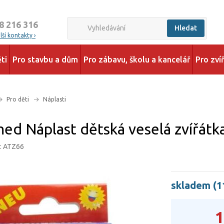
8 216 316
Hledat
ší kontakty ›
ti
Pro stavbu a dům
Pro zábavu, školu a kancelář
Pro zví
Pro děti
Náplasti
d Náplast dětská veselá zvířátka
d: ATZ66
skladem (1
1