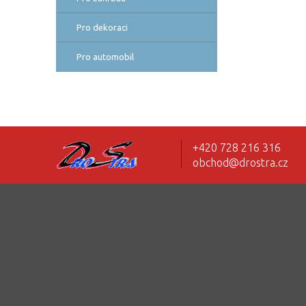
Pro dekoraci
Pro automobil
+420 728 216 316
obchod@drostra.cz