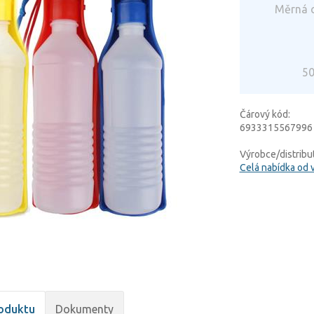
Měrná c
50
Čárový kód:
6933315567996
Výrobce/distribut
Celá nabídka od 
oduktu
Dokumenty