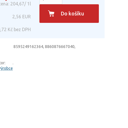
ena: 204,67/ 1l
Do košíku
2,56
EUR
,72
Kč bez DPH
8595249162364, 8860876667040,
or:
.
výrobce