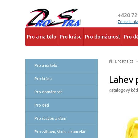
+420 72
Zobrazit dal
Pro a na tělo
Pro krásu
Pro domácnost
Pro dě
Drostra.cz
Pro a na tělo
Lahev 
Pro krásu
Katalogový kó
Pro domácnost
Pro děti
Pro stavbu a dům
Pro zábavu, školu a kancelář