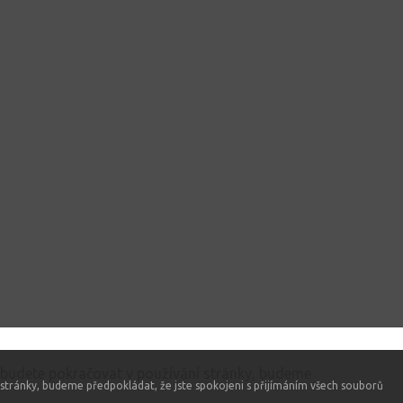
 budete pokračovat v používání stránky, budeme
stránky, budeme předpokládat, že jste spokojeni s přijímáním všech souborů