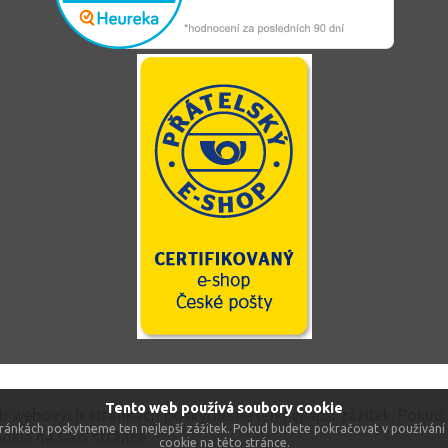
Tento web používá soubory cookie
ch webových stránkách poskytneme ten nejlepší zážitek. Pokud
ránkách poskytneme ten nejlepší zážitek. Pokud budete pokračovat v používání 
okie na této stránce.
cookie na této stránce.