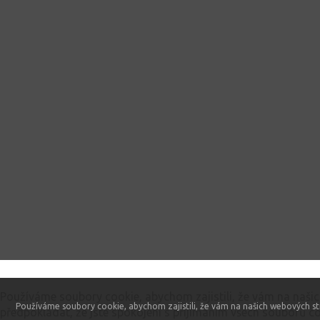
Tento web používá soubory cookie
Používáme soubory cookie, abychom zajistili, že vám na naši
Používáme soubory cookie, abychom zajistili, že vám na našich webových st
předpokládat, že jste spokojeni s přijímáním všech souborů co