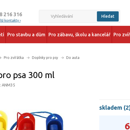
8 216 316
Hledat
ší kontakty ›
ti
Pro stavbu a dům
Pro zábavu, školu a kancelář
Pro zví
Pro zvířátka
Doplnky pro psy
Do auta
pro psa 300 ml
d: ANM35
skladem (2
6