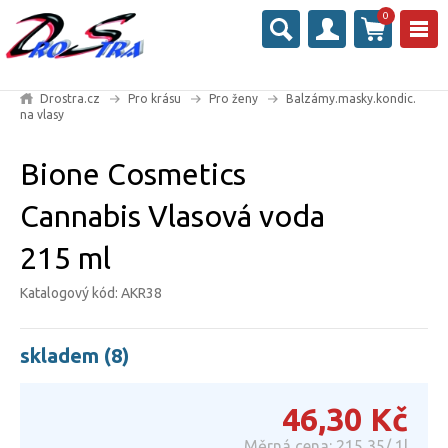
0
Drostra.cz
Pro krásu
Pro ženy
Balzámy.masky.kondic.
na vlasy
Bione Cosmetics
Cannabis Vlasová voda
215 ml
Katalogový kód: AKR38
skladem (8)
46,30
Kč
Měrná cena: 215,35/ 1l